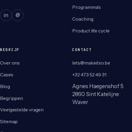
Programma's
in
@
Coaching
Product life cycle
BEDRIJF
CONTACT
Over ons
lets@makeitso.be
Cases
+32 473 52 49 31
Agnes Haegenshof 5
Blog
2860 Sint Katelijne
Begrippen
Waver
Veelgestelde vragen
Sitemap