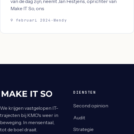
van de dag zijn, neemt Jan Festjens, oprichter van
Make IT So, ons
9 februari 2024
·
Wendy
DIENSTEN
Second opinion
We krijgen vastgelopen IT-
trajecten bij KMO's weer in
Audit
beweging. In mensentaal,
Strategie
tot de boel draait.