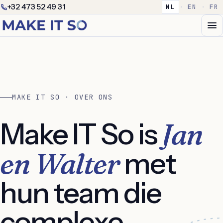
+32 473 52 49 31
NL
·
EN
·
FR
MAKE IT SO · OVER ONS
Make IT So is
Jan
en Walter
met
hun team die
complexe