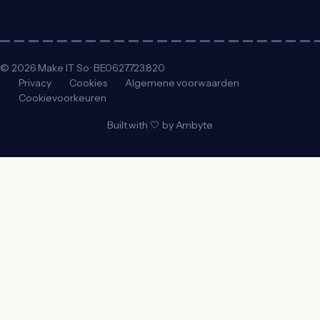
©
2026
Make IT So · BE0627.723.820
Privacy
Cookies
Algemene voorwaarden
Cookievoorkeuren
Built with 🤍 by
Ambyte