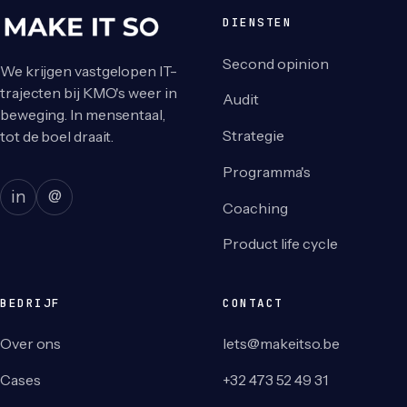
DIENSTEN
Second opinion
We krijgen vastgelopen IT-
trajecten bij KMO's weer in
Audit
beweging. In mensentaal,
Strategie
tot de boel draait.
Programma's
in
@
Coaching
Product life cycle
BEDRIJF
CONTACT
Over ons
lets@makeitso.be
Cases
+32 473 52 49 31