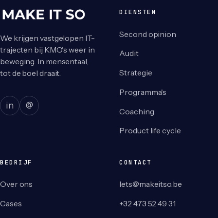
DIENSTEN
Second opinion
We krijgen vastgelopen IT-
trajecten bij KMO's weer in
Audit
beweging. In mensentaal,
Strategie
tot de boel draait.
Programma's
in
@
Coaching
Product life cycle
BEDRIJF
CONTACT
Over ons
lets@makeitso.be
Cases
+32 473 52 49 31